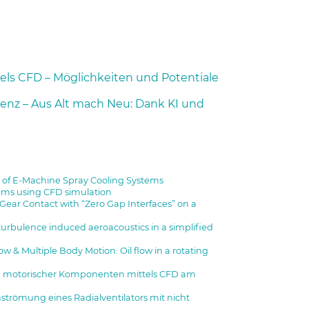
ttels CFD – Möglichkeiten und Potentiale
genz – Aus Alt mach Neu: Dank KI und
 of E-Machine Spray Cooling Systems
tems using CFD simulation
ear Contact with “Zero Gap Interfaces” on a
rbulence induced aeroacoustics in a simplified
w & Multiple Body Motion: Oil flow in a rotating
g motorischer Komponenten mittels CFD am
römung eines Radialventilators mit nicht