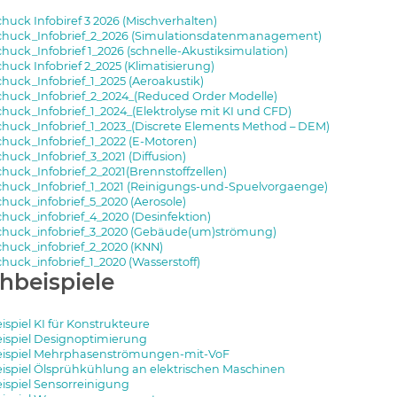
huck Infobiref 3 2026 (Mischverhalten)
huck_Infobrief_2_2026 (Simulationsdatenmanagement)
huck_Infobrief 1_2026 (schnelle-Akustiksimulation)
uck Infobrief 2_2025 (Klimatisierung)
huck_Infobrief_1_2025 (Aeroakustik)
huck_Infobrief_2_2024_(Reduced Order Modelle)
huck_Infobrief_1_2024_(Elektrolyse mit KI und CFD)
huck_Infobrief_1_2023_(Discrete Elements Method – DEM)
huck_Infobrief_1_2022 (E-Motoren)
uck_Infobrief_3_2021 (Diffusion)
huck_Infobrief_2_2021(Brennstoffzellen)
huck_Infobrief_1_2021 (Reinigungs-und-Spuelvorgaenge)
huck_infobrief_5_2020 (Aerosole)
huck_infobrief_4_2020 (Desinfektion)
huck_infobrief_3_2020 (Gebäude(um)strömung)
huck_infobrief_2_2020 (KNN)
huck_infobrief_1_2020 (Wasserstoff)
hbeispiele
spiel KI für Konstrukteure
ispiel Designoptimierung
ispiel Mehrphasenströmungen-mit-VoF
ispiel Ölsprühkühlung an elektrischen Maschinen
ispiel Sensorreinigung