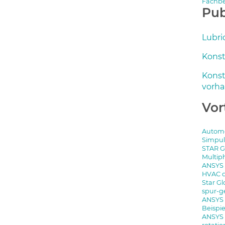
Fachbe
Pub
Lubri
Konst
Konst
vorha
Vor
Automo
Simpul
STAR G
Multip
ANSYS 
HVAC 
Star Gl
spur-g
ANSYS 
Beispi
ANSYS 