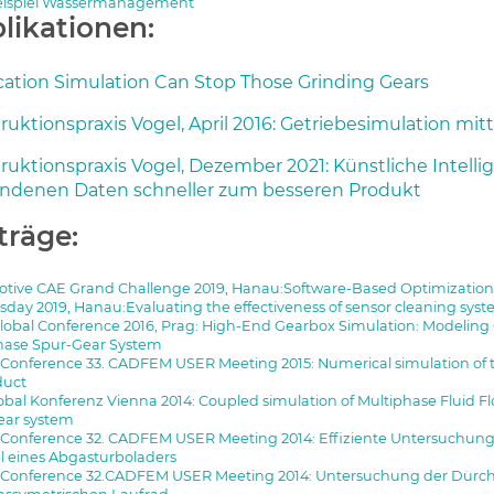
ispiel Wassermanagement
likationen:
cation Simulation Can Stop Those Grinding Gears
ruktionspraxis Vogel, April 2016: Getriebesimulation mi
ruktionspraxis Vogel, Dezember 2021: Künstliche Intelli
ndenen Daten schneller zum besseren Produkt
träge:
tive CAE Grand Challenge 2019, Hanau:Software-Based Optimization
sday 2019, Hanau:Evaluating the effectiveness of sensor cleaning sys
lobal Conference 2016, Prag: High-End Gearbox Simulation: Modeling G
hase Spur-Gear System
Conference 33. CADFEM USER Meeting 2015: Numerical simulation of tu
duct
obal Konferenz Vienna 2014: Coupled simulation of Multiphase Fluid Flo
ear system
Conference 32. CADFEM USER Meeting 2014: Effiziente Untersuchun
el eines Abgasturboladers
Conference 32.CADFEM USER Meeting 2014: Untersuchung der Durchst