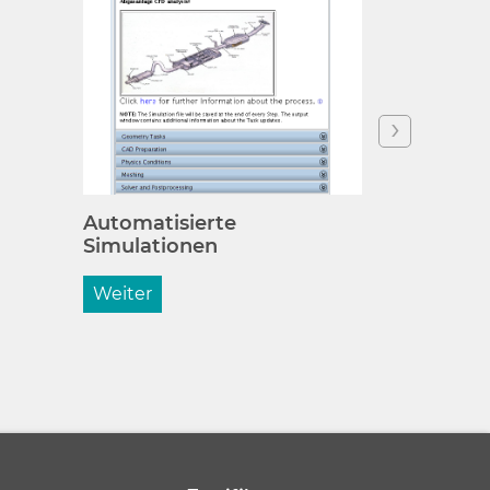
Wasserab
Automatisierte
Simulationen
Weiter
Weiter