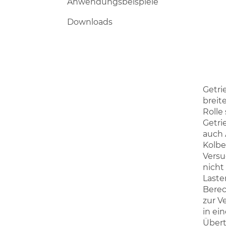
Anwendungsbeispiele
Downloads
Getri
breit
Rolle
Getri
auch 
Kolbe
Versu
nicht
Laste
Berec
zur V
in ei
Übert