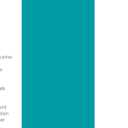
 eine
s
als
ent
nten
der