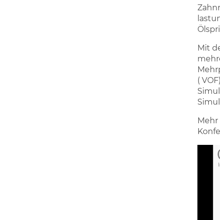
Zahnr
lastu
Ölspr
Mit d
mehre
Mehrp
( VOF
Simu
Simul
Mehr 
Konfe