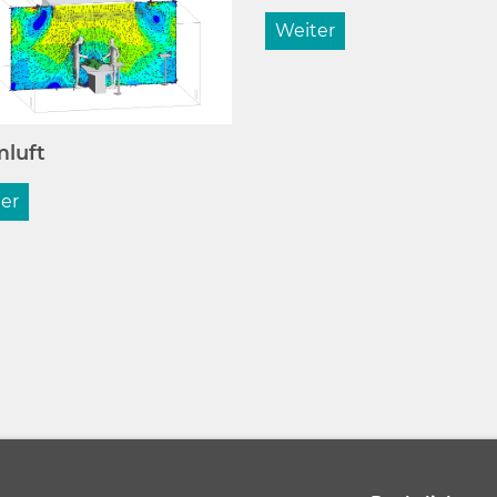
Weiter
luft
er