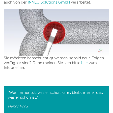
auch von der
INNEO Solutions GmbH
verarbeitet.
Sie möchten benachrichtigt werden, sobald neue Folgen
verfügbar sind? Dann melden Sie sich bitte
hier
zum
Infobrief an.
"Wer immer tut, was er schon kann, bleibt immer das,
was er schon ist."
Henry Ford