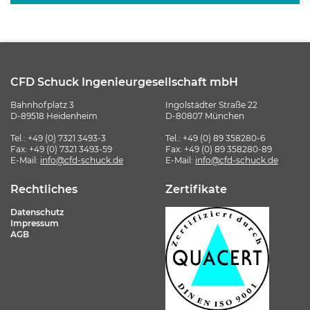
CFD Schuck Ingenieurgesellschaft mbH
Bahnhofplatz 3
Ingolstädter Straße 22
D-89518 Heidenheim
D-80807 München
Tel.:
+49 (0) 7321 3493-3
Tel.:
+49 (0) 89 358280-6
Fax: +49 (0) 7321 3493-59
Fax: +49 (0) 89 358280-89
E-Mail:
info@cfd-schuck.de
E-Mail:
info@cfd-schuck.de
Rechtliches
Zertifikate
Datenschutz
Impressum
AGB