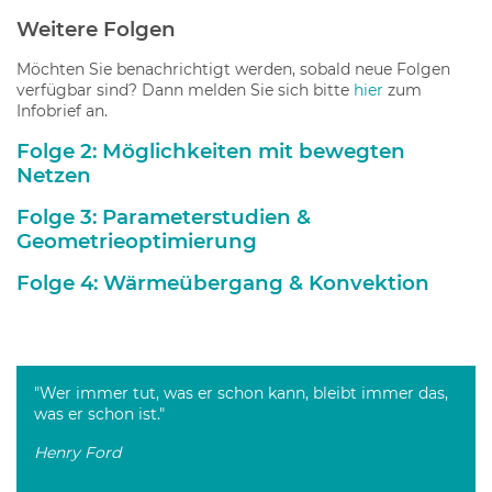
Weitere Folgen
Möchten Sie benachrichtigt werden, sobald neue Folgen
verfügbar sind? Dann melden Sie sich bitte
hier
zum
Infobrief an.
Folge 2: Möglichkeiten mit bewegten
Netzen
Folge 3: Parameterstudien &
Geometrieoptimierung
Folge 4: Wärmeübergang & Konvektion
"Wer immer tut, was er schon kann, bleibt immer das,
was er schon ist."
Henry Ford