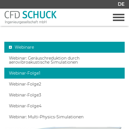
DE
Webinare
Webinar: Geräuschreduktion durch
aerovibroakustische Simulationen
Webinar-Folge1
Webinar-Folge2
Webinar-Folge3
Webinar-Folge4
Webinar: Multi-Physics-Simulationen