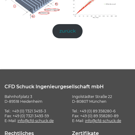
zurück
CFD Schuck Ingenieurgesellschaft mbH
Bahnhofplatz 3
Ingolstädter Straße 22
D-89518 Heidenheim
D-80807 München
Tel.:
+49 (0) 7321 3493-3
Tel.:
+49 (0) 89 358280-6
Fax: +49 (0) 7321 3493-59
Fax: +49 (0) 89 358280-89
E-Mail:
info@cfd-schuck.de
E-Mail:
info@cfd-schuck.de
Rechtliches
Zertifikate