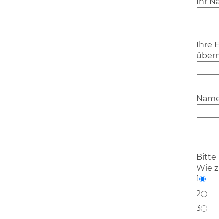
Ihr 
Ihre 
überm
Name 
Bitte
lasse
Bitte
diese
Wie z
Feld
1
leer.
2
3