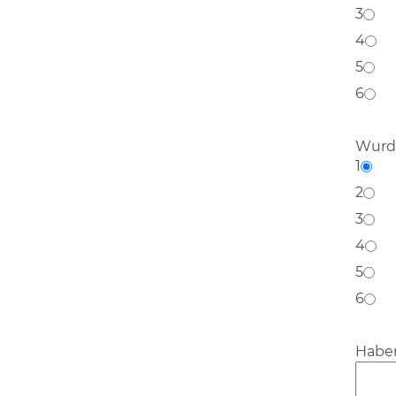
3
4
5
6
Wurde
1
2
3
4
5
6
Habe