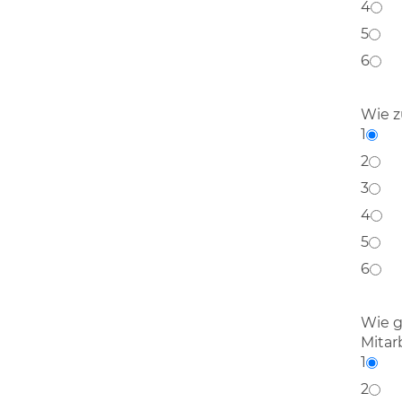
4
5
6
Wie z
1
2
3
4
5
6
Wie g
Mitar
1
2