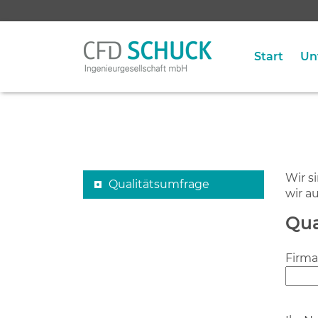
Start
Un
Wir s
Qualitätsumfrage
wir a
Qua
Firma